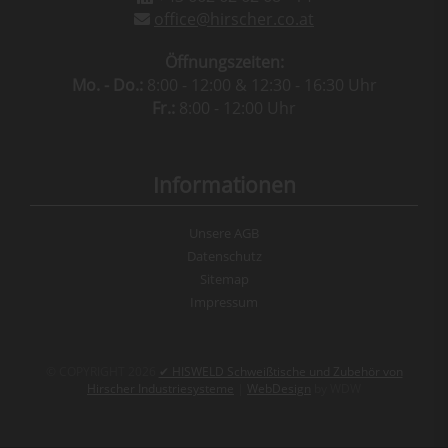
office@hirscher.co.at
Öffnungszeiten:
Mo. - Do.:
8:00 - 12:00 & 12:30 - 16:30 Uhr
Fr.:
8:00 - 12:00 Uhr
Informationen
Unsere AGB
Datenschutz
Sitemap
Impressum
© COPYRIGHT 2026
✔ HISWELD Schweißtische und Zubehör von
Hirscher Industriesysteme
|
WebDesign
by WDW