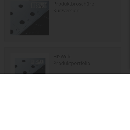
Produktbroschüre
Kurzversion
HISWeld
Produktportfolio