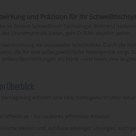
twirkung und Präzision für Ihr Schweißtischs
e im Bereich Schweißtisch-Technologie. Während herköm
g des Grundmaterials bieten, geht Cr75M+ deutlich weiter:
artverchromung mit essenzieller Schichtdicke. Durch die Ko
truktur, die für eine außergewöhnliche Homogenität sorgt. D
e andere Beschichtungen am Markt – und bietet eine langleb
m Überblick:
r Versiegelung entsteht eine tiefe, homogene Struktur mit e
 effektiv ab – für sauberes, effizientes Arbeiten
kalische Medien und, auf Basis wässriger Lösungen, auch g