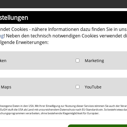
stellungen
ndet Cookies - nähere Informationen dazu finden Sie in uns
Über HISWeld
Schweißtische
Wer
ng
! Neben den technisch notwendigen Cookies verwendet d
lgende Erweiterungen:
mium Spann- und S
für Handwerk, Industrie und auto
LC
det Google Analytics zur Website-Analysen. Erzeugt statistische Daten darüber, 
LC
nbezogene Daten in den USA. Mit Ihrer Einwilligung zur Nutzung dieser Services stimmen Sie auch der Vera
det Google TagManager um personalisierte Nutzerdaten für Online-Werbezwecke
Der EuGH stuft die USA als Land mit unzureichendem Datenschutz nach EU-Standards ein. So besteht etwa da
hungsprogrammen verarbeiten, ohne bestehende Klagemöglichkeit für Europäer.
aktive Karten direkt in der Website anzuzeigen und ermöglichen die komfortable
ung:
https://policies.google.com/privacy