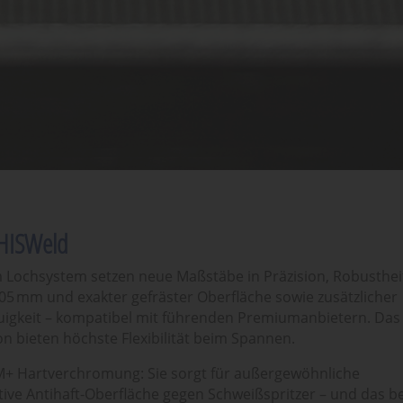
 HISWeld
Lochsystem setzen neue Maßstäbe in Präzision, Robusthei
,05 mm und exakter gefräster Oberfläche sowie zusätzlicher
uigkeit – kompatibel mit führenden Premiumanbietern. Das 
n bieten höchste Flexibilität beim Spannen.
5M+ Hartverchromung: Sie sorgt für außergewöhnliche
ktive Antihaft-Oberfläche gegen Schweißspritzer – und das be