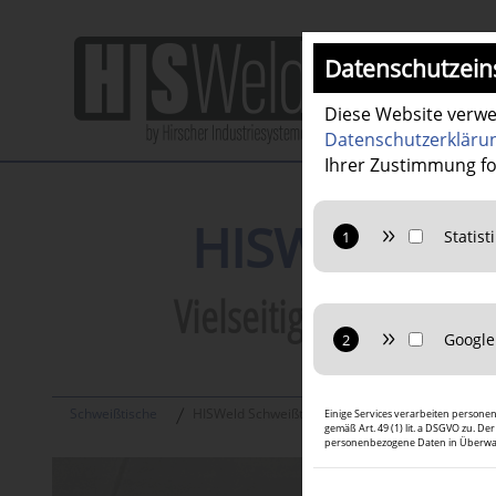
Datenschutzein
Diese Website verwe
Datenschutzerkläru
Ihrer Zustimmung fo
HISWeld Pre
Vielseitige Lösungen 
Anbieter: Google L
Statistiken: Verwen
Website nutzt.
Anbieter: Google L
Schweißtische
HISWeld Schweißtische
Einige Services verarbeiten persone
Marketing: Verwen
gemäß Art. 49 (1) lit. a DSGVO zu. 
nutzen.
personenbezogene Daten in Überwac
Google Maps: Inter
Funktionen.
Datenschutzerklär