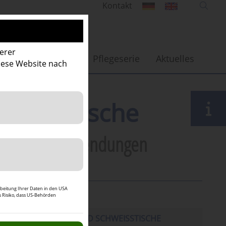
Kontakt
erer
kzeuge & Zubehör
Pflegeserie
Aktuelles
iese Website nach
chweißtische
matisierte Anwendungen
wie der Besucher die
rbeitung Ihrer Daten in den USA
 in der Website zu
s Risiko, dass US-Behörden
 Nutzung der Karten-
HISWELD SCHWEISSTISCHE