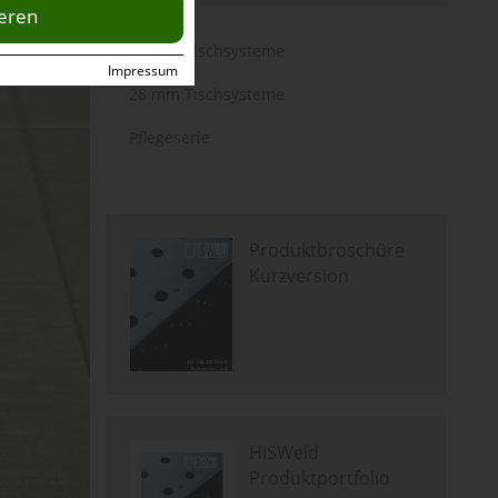
ieren
16 mm Tischsysteme
Impressum
28 mm Tischsysteme
Pflegeserie
Produktbroschüre
Kurzversion
HISWeld
Produktportfolio