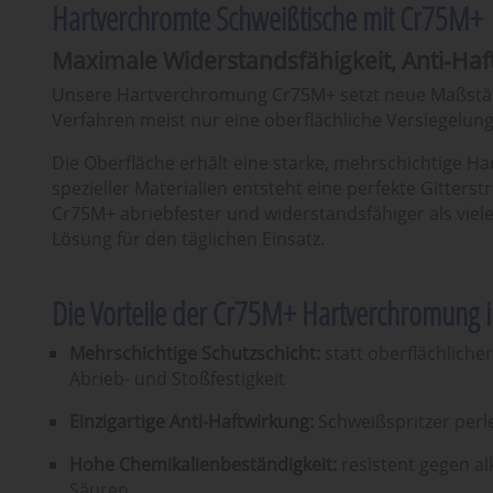
Hartverchromte Schweißtische mit Cr75M+
Maximale Widerstandsfähigkeit, Anti-Haf
Unsere Hartverchromung Cr75M+ setzt neue Maßstäb
Verfahren meist nur eine oberflächliche Versiegelun
Die Oberfläche erhält eine starke, mehrschichtige H
spezieller Materialien entsteht eine perfekte Gitters
Cr75M+ abriebfester und widerstandsfähiger als viel
Lösung für den täglichen Einsatz.
Die Vorteile der Cr75M+ Hartverchromung i
Mehrschichtige Schutzschicht:
statt oberflächliche
Abrieb- und Stoßfestigkeit
Einzigartige Anti-Haftwirkung:
Schweißspritzer perlen
Hohe Chemikalienbeständigkeit:
resistent gegen al
Säuren