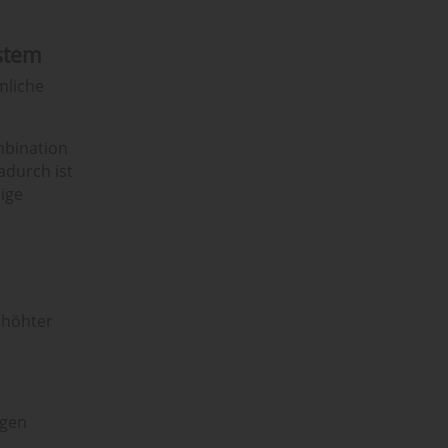
ystem
mliche
mbination
adurch ist
ige
rhöhter
egen